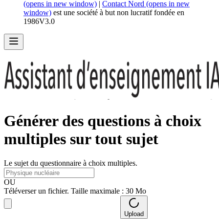
(opens in new window)
|
Contact Nord
(opens in new
window)
est une société à but non lucratif fondée en
1986
V
3.0
Générer des
questions à choix
multiples
sur tout sujet
Le sujet du questionnaire à choix multiples.
OU
Téléverser un fichier. Taille maximale : 30 Mo
Upload